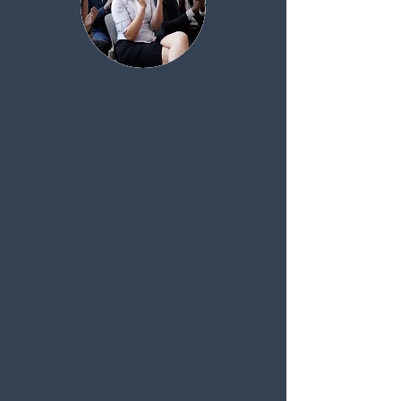
Mit unserer Event Control App
behalten Sie die Kontrolle - vor und
während Ihrer Veranstaltung.
Und Sie können jederzeit
Änderungen im Ablauf vornehmen,
die wir auch während der
Veranstaltung berücksichtigen.
Die Reihenfolge der Speaker,
Medien und Zuschaltungen passen
wir live für Sie an - ohne Stress und
Hektik.